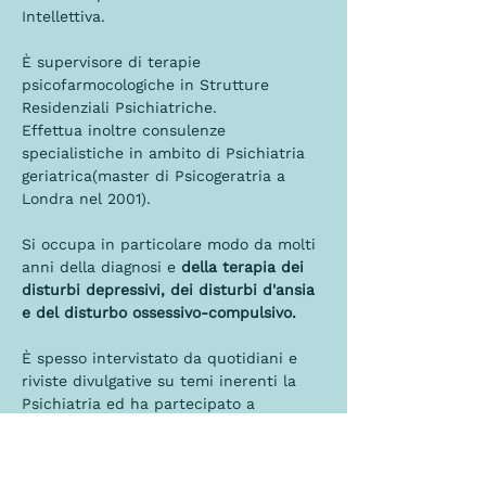
Intellettiva.
È supervisore di terapie 
psicofarmocologiche in Strutture 
Residenziali Psichiatriche.
Effettua inoltre consulenze 
specialistiche in ambito di Psichiatria 
geriatrica(master di Psicogeratria a 
Londra nel 2001).
Si occupa in particolare modo da molti 
anni della diagnosi e 
della terapia dei 
disturbi depressivi, dei disturbi d'ansia 
e del disturbo ossessivo-compulsivo.
È spesso intervistato da quotidiani e 
riviste divulgative su temi inerenti la 
Psichiatria ed ha partecipato a 
programmi radiofonici e televisivi.
Ha effettuato inoltre numerose 
conferenze su varie patogie 