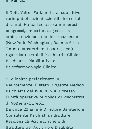
di Panico.
Il Dott. Valter Furlano ha al suo attivo 
varie pubblicazioni scientifiche su tali 
disturbi. Ha partecipato a numerosi 
congressi,simposi e stages sia in 
ambito nazionale che internazionale 
(New York, Washington, Buenos Aires, 
Toronto,Amsterdam, Londra, ecc.) 
riguardanti temi di Psichiatria Clinica, 
Psichiatria Riabilitativa e 
Psicofarmacologia Clinica.
Si è inoltre perfezionato in 
Neuroscienze. È stato Dirigente Medico 
Psichiatra dal 1988 al 2000 presso 
l'unità operativa pubblica di Psichiatria 
di Voghera-Oltrepò.
Da circa 23 anni è Direttore Sanitario e 
Consulente Psichiatra i Srutture 
Residenziali Psichiatriche e di 
Strutture per Autismo e Disabilità 