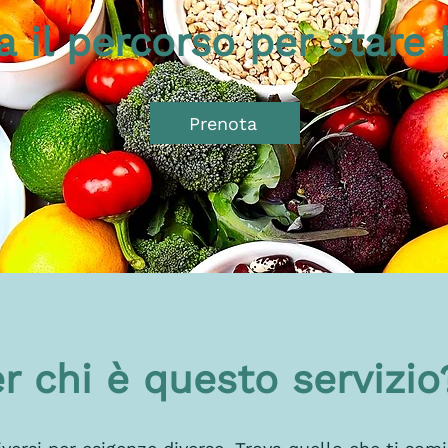
ia il percorso per stare
Prenota
r chi è questo servizi