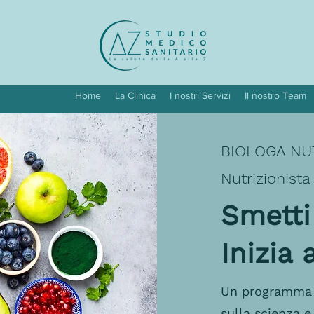
Home
La Clinica
I nostri Servizi
Il nostro Team
BIOLOGA NUT
Nutrizionista
Smetti
Inizia
Un programma n
sulla scienza e