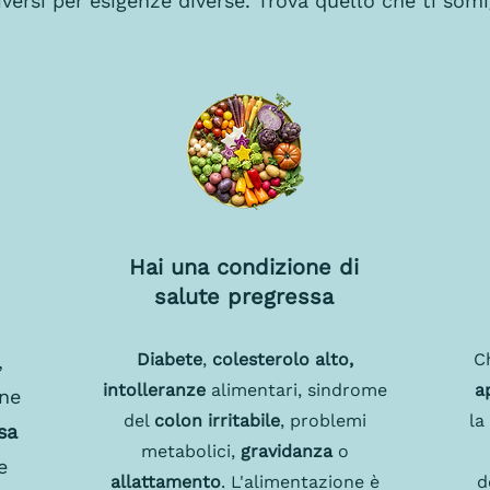
iversi per esigenze diverse. Trova quello che ti somig
Hai una condizione di
salute pregressa
Diabete
,
colesterolo alto,
C
,
intolleranze
alimentari, sindrome
a
one
del
colon irritabile
, problemi
la
sa
metabolici,
gravidanza
o
e
allattamento
. L'alimentazione è
d