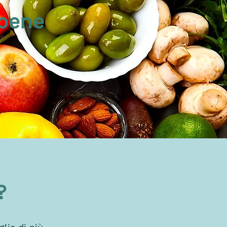
 bene
o?