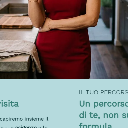
IL TUO PERCOR
visita
Un percorso
di te, non 
 capiremo insieme il
formula
 le tue
esigenze
e le