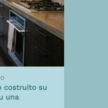
SO
 costruito su
su una